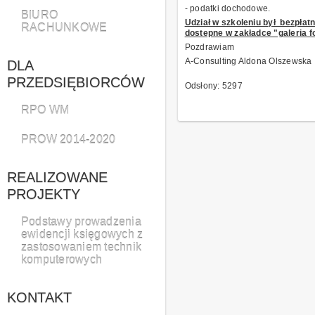
- podatki dochodowe.
BIURO
Udział w szkoleniu był bezpłatny
RACHUNKOWE
dostepne w zakładce "galeria f
Pozdrawiam
A-Consulting Aldona Olszewska
DLA
PRZEDSIĘBIORCÓW
Odsłony: 5297
RPO WM
PROW 2014-2020
REALIZOWANE
PROJEKTY
Podstawy prowadzenia
ewidencji księgowych z
zastosowaniem technik
komputerowych
KONTAKT